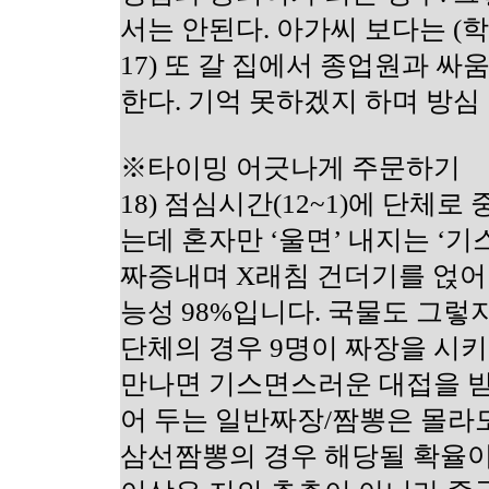
서는 안된다. 아가씨 보다는 (
17) 또 갈 집에서 종업원과 싸
한다. 기억 못하겠지 하며 방심 
※타이밍 어긋나게 주문하기
18) 점심시간(12~1)에 단체
는데 혼자만 ‘울면’ 내지는 ‘기
짜증내며 X래침 건더기를 얹어
능성 98%입니다. 국물도 그렇지
단체의 경우 9명이 짜장을 시
만나면 기스면스러운 대접을 받
어 두는 일반짜장/짬뽕은 몰라
삼선짬뽕의 경우 해당될 확율이