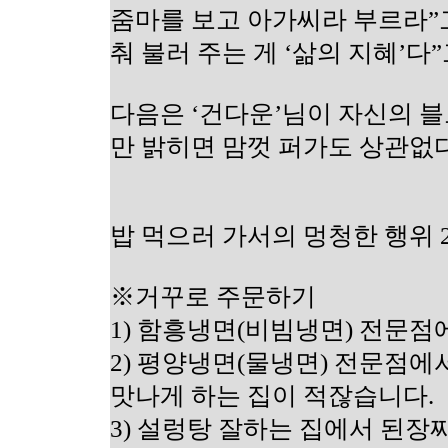
줌마를 보고 아가씨라 부르라”고
춰 불러 주는 게 ‘삶의 지혜’다
다음은 ‘건다운’님이 자신의 블
만 밝히면 맘껏 퍼가도 상관없
밥 먹으러 가서의 멍청한 행위 
※거꾸로 주문하기
1) 함흥냉면(비빔냉면) 전문
2) 평양냉면(물냉면) 전문점에
맛나게 하는 집이 적잖습니다.
3) 설렁탕 잘하는 집에서 된장