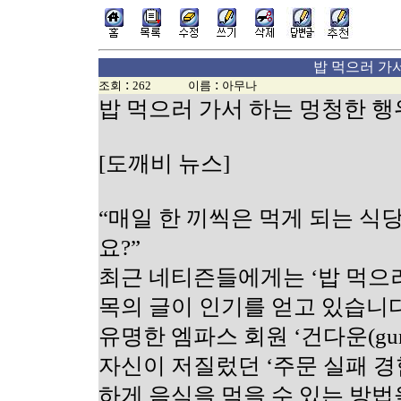
밥 먹으러 가서
:
:
조회
262
이름
아무나
밥 먹으러 가서 하는 멍청한 행
[도깨비 뉴스]
“매일 한 끼씩은 먹게 되는 식당
요?”
최근 네티즌들에게는 ‘밥 먹으러
목의 글이 인기를 얻고 있습니다
유명한 엠파스 회원 ‘건다운(gu
자신이 저질렀던 ‘주문 실패 경
하게 음식을 먹을 수 있는 방법