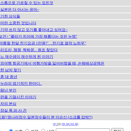
스톱으로 가르칠 수 있는 모든것
실분은 다 아시는 유머~
기한 상식들
머란 소중한 것입니다
기약 쓰지 않고 모기를 쫓아내고 싶어요~
보건> "콜라가 치아에 가장 해롭다는 것은 누명"
‘여름철 한달 전기요금 1만원?’…전기료 절약 노하우"
리도리, 잼잼, 짝짜꿍... 원조 찾았다
느 재수생이 재수하게 된 이야기
외여행 항공기에서 여행가방을 잃어버렸을 때, 손해배상금액은
한 남자 찾기
혼 대 중년
누라의 엽기적인 한마디..
람난 부인
편을 기절시킨 이야기
자의 본심
장실 폭.파.사.건
또펌] 명나라장수.일본장수들이 본 이순신 (스크롤 압박!!)
[1]
[2]
[3]
[4]
[5]
[6]