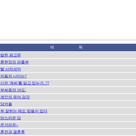
제 목
발한 광고문
륜현장의 파출부
텔 사자성어
자들의 나이는?
신은 '계씨'를 알고 있는가..??
부싸움의 10도.
계인의 유머 감각
황당커플
부 잘하는 애도 맞을수 있다
당스러운 답
온거라우~
혼전과 결혼후